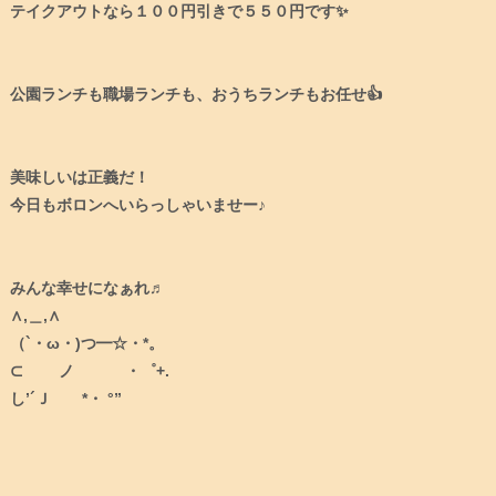
テイクアウトなら１００円引きで５５０円です✨⁠
公園ランチも職場ランチも、おうちランチもお任せ👍⁠
美味しいは正義だ！⁠
今日もボロンへいらっしゃいませー♪⁠
みんな幸せになぁれ♬⁠
∧,＿,∧ ⁠
（`・ω・)つ━☆・*。⁠
⊂ ノ ・゜+.⁠
し’´Ｊ *・ °”⁠