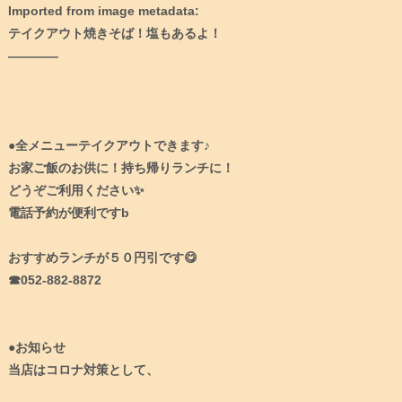
Imported from image metadata:⁠
テイクアウト焼きそば！塩もあるよ！⁠
————⁠
●全メニューテイクアウトできます♪⁠
お家ご飯のお供に！持ち帰りランチに！⁠
どうぞご利用ください✨⁠
電話予約が便利ですb⁠
おすすめランチが５０円引です😋⁠
☎︎052-882-8872⁠
●お知らせ⁠
当店はコロナ対策として、⁠