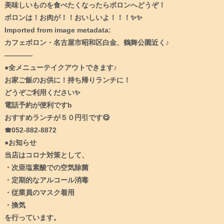
美味しいものを食べたくなったらボロンへどうぞ！
ボロンは！お肉が！！おいしいよ！！！✨✨
Imported from image metadata:
カフェボロン・名古屋市昭和区白金、鶴舞公園近く♪
————
●全メニューテイクアウトできます♪
お家ご飯のお供に！持ち帰りランチに！
どうぞご利用ください✨
電話予約が便利ですb
おすすめランチが５０円引です😋
☎︎052-882-8872
●お知らせ
当店はコロナ対策として、
・次亜塩素酸での空気除菌
・定期的なアルコール消毒
・従業員のマスク着用
・換気
を行っています。