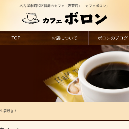
名古屋市昭和区鶴舞のカフェ（喫茶店）「カフェボロン」
TOP
お店について
ボロンのブログ
は生姜焼き！