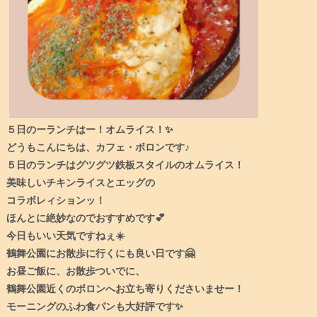
５日のーランチはー！オムライス！✨
どうもこんにちは、カフェ・ボロンです♪
５日のランチはグツグツ鉄板スタイルのオムライス！
美味しいチキンライスとエッグの
コラボレィションッ！
ほんとに絶妙なのでおすすめです💕
今日もいい天気ですねぇ☀️
鶴舞公園にお散歩に行くにも良い日です🤗
お昼ご飯に、お散歩ついでに、
鶴舞公園近くのボロンへお立ち寄りくださいませー！
モーニングのふわ食パンも大好評です✨