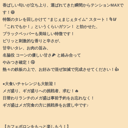
香ばしい匂いが立ち上り、運ばれてきた瞬間からテンションMAXで
す！😆
特製のタレを回しかけて “まじぇまじぇタイム” スタート！🌀🥢
「これでもか！」というくらいガツン！ と効かせた、
ブラックペッパーも美味しい特徴です！
ピリッと刺激的な香りと辛さが、
甘辛いタレ、お肉の旨み、
名脇役 コーンの優しい甘さ🌽 と絡み合って
やみつき確定！🤤
熱々の鉄板の上で、お好みで混ぜ加減で完成させてください！👍
●大食いチャレンジも大歓迎！
メガ盛り、ギガ盛りへの挑戦者、求む！🔥
日替わりランチのメガ盛は事前予約をお忘れなく！
ギガ盛はメガ完食の方に挑戦券をお渡し中です♪
【カフェボロンをもっと楽しもう！】