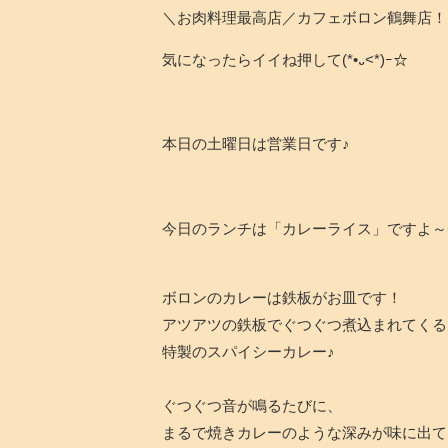
＼お肉料理最高店／カフェボロン鶴舞店！
気になったらイイね押して(*•᎑<*)ｰ☆
本日の土曜日は営業日です♪
今日のランチは「カレーライス」ですよ～
ボロンのカレーは鉄板がお皿です！
アツアツの鉄板でぐつぐつ煮込まれてくる
特製のスパイシーカレー♪
ぐつぐつ音が鳴るたびに、
まるで焼きカレーのような深みが味に出て