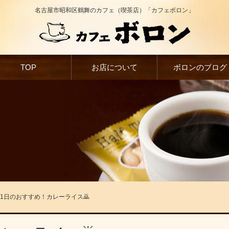
名古屋市昭和区鶴舞のカフェ（喫茶店）「カフェボロン」
TOP
お店について
ボロンのブログ
 31日のおすすめ！カレーライス🙇